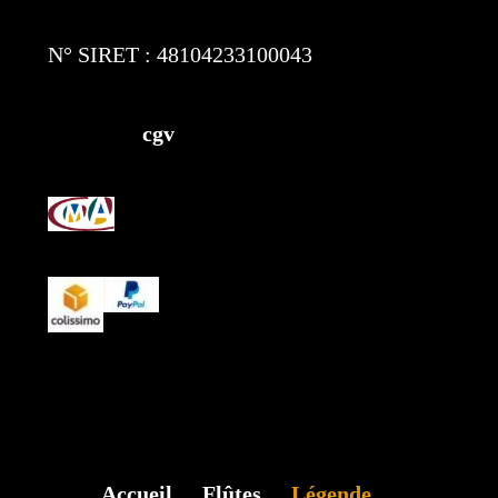
N° SIRET : 48104233100043
cgv
Accueil
Flûtes
Légende