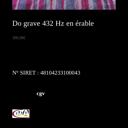
Do grave 432 Hz en érable
300,00
€
N° SIRET : 48104233100043
cgv