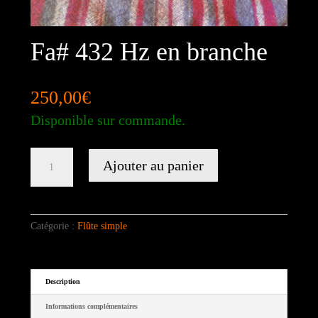
Fa# 432 Hz en branche
250,00
€
Disponible sur commande.
quantité
Ajouter au panier
de
Fa#
432
Hz
en
Catégorie :
Flûte simple
branche
Description
Informations complémentaires